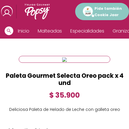
Pide también
Cookie Jaar
Inicio
Malteadas
Especialidades
Graniz
Paleta Gourmet Selecta Oreo pack x 4
und
$ 35.900
Deliciosa Paleta de Helado de Leche con galleta oreo