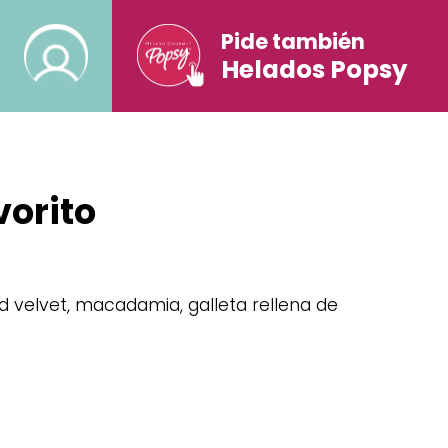
Pide también
mbos
Conócenos
Helados Popsy
vorito
ed velvet, macadamia, galleta rellena de