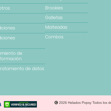
Brookies
otros
Galletas
Malteadas
iciones
Combos
iciones
es
tamiento de
nformación
tratamiento de datos
2026 Helados Popsy Todos los d