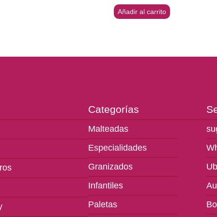
Añadir al carrito
Categorías
Se
Malteadas
su
Especialidades
Wh
Granizados
Ub
ros
Infantiles
Au
Paletas
Bo