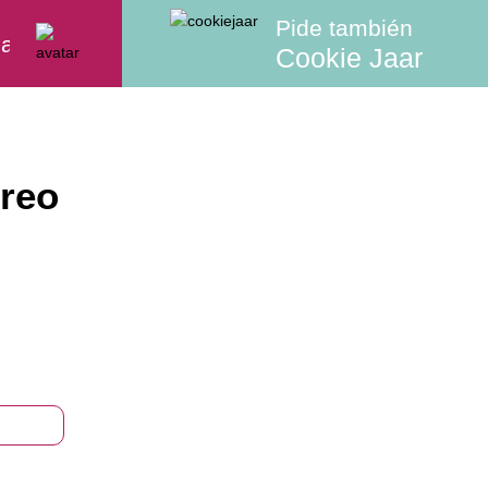
Pide también
aletas
Tortas
Helado en Casa
Comb
Cookie Jaar
Oreo