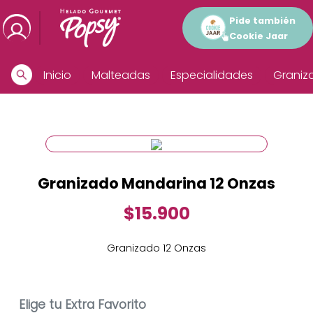
Pide también
Cookie Jaar
Inicio
Malteadas
Especialidades
Graniz
Granizado Mandarina 12 Onzas
$15.900
Granizado 12 Onzas
Elige tu Extra Favorito