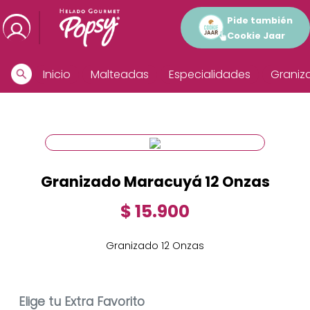
Pide también
Cookie Jaar
Inicio
Malteadas
Especialidades
Graniz
Granizado Maracuyá 12 Onzas
$ 15.900
Granizado 12 Onzas
Elige tu Extra Favorito