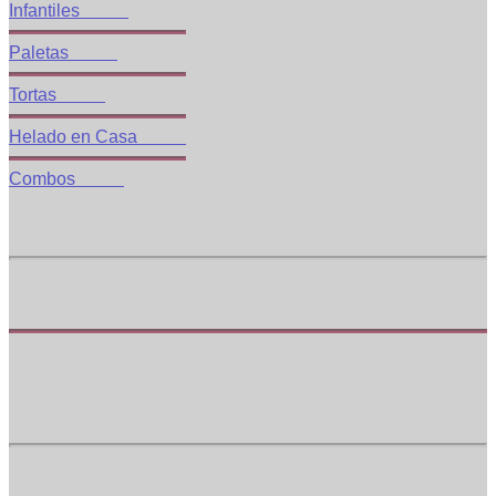
Infantiles
Paletas
Tortas
Helado en Casa
Combos
Servicio al cliente
sugerencias@heladospopsy.com
Whatsapp: +57 3009132001
Ubicación
Autopista Medellín, Km 1.8 costado