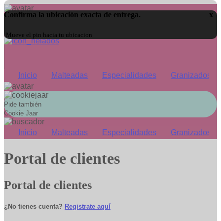
Confirma la ubicación exacta de entrega.
x
Mueve el pin hacia tu ubicacion
io
Malteadas
Especialidades
Granizados
Infantil
Pide también
Cookie Jaar
io
Malteadas
Especialidades
Granizados
Infantil
Portal de clientes
Portal de clientes
¿No tienes cuenta?
Registrate aquí