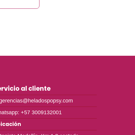
rvicio al cliente
gerencias@heladospopsy.com
atsapp: +57 3009132001
icación