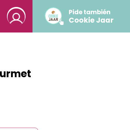
Pide también
les
Paletas
Tortas
Helado en Casa
Cookie Jaar
a
ourmet