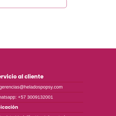
rvicio al cliente
gerencias@heladospopsy.com
atsapp: +57 3009132001
icación