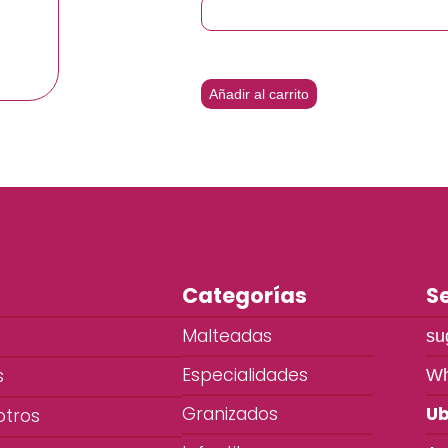
Añadir al carrito
Categorías
Se
Malteadas
su
Especialidades
s
Wh
Granizados
Ub
otros