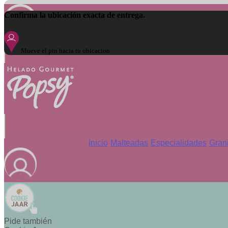
Confirma la ubicación exacta de entrega.
Mueve el pin hacia tu ubicacion
Inicio
Malteadas
Especialidades
Gran
Pide también