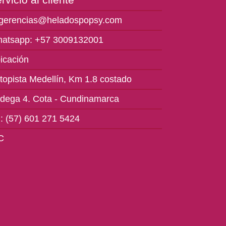
gerencias@heladospopsy.com
atsapp: +57 3009132001
icación
topista Medellín, Km 1.8 costado
dega 4. Cota - Cundinamarca
l: (57) 601 271 5424
C