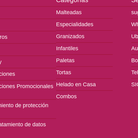
Malteadas
su
Especialidades
Wh
Granizados
Ub
ros
Infantiles
Au
Paletas
Bo
Tortas
Te
ciones
Helado en Casa
SI
ciones Promocionales
Combos
miento de protección
ratamiento de datos