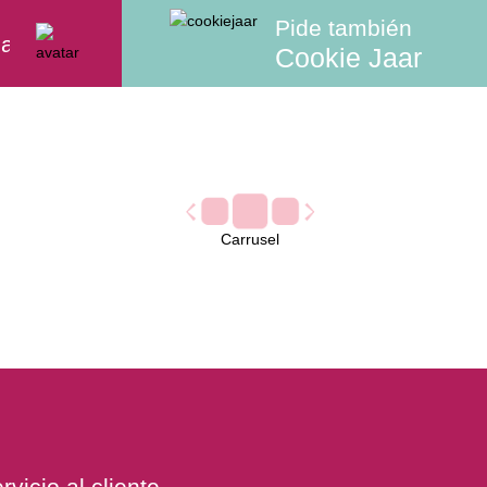
Pide también
aletas
Tortas
Helado en Casa
Comb
Cookie Jaar
Carrusel
rvicio al cliente